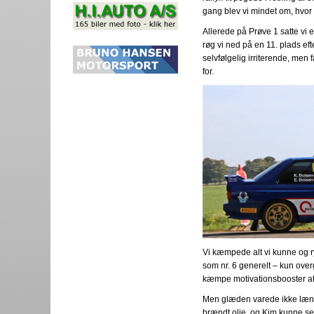
gang blev vi mindet om, hvor
Allerede på Prøve 1 satte vi e
røg vi ned på en 11. plads ef
selvfølgelig irriterende, men f
for.
Vi kæmpede alt vi kunne og ryk
som nr. 6 generelt – kun over
kæmpe motivationsbooster at v
Men glæden varede ikke længe 
brændt olie, og Kim kunne se