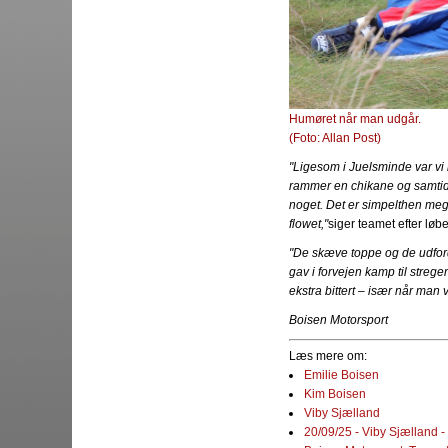
Humøret når man udgår.
(Foto: Allan Post)
"Ligesom i Juelsminde var v
rammer en chikane og samtidi
noget. Det er simpelthen mega
flowet,"
siger teamet efter løbe
"De skæve toppe og de udfo
gav i forvejen kamp til strege
ekstra bittert – især når man 
Boisen Motorsport
Læs mere om:
Emilie Boisen
Kim Boisen
Viby Sjælland
20/09/25 - Viby Sjælland 