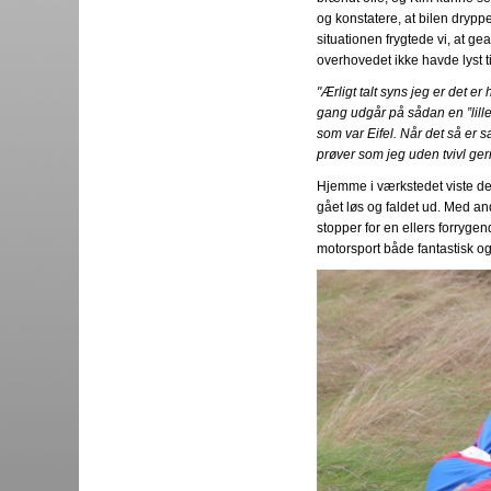
og konstatere, at bilen dryp
situationen frygtede vi, at g
overhovedet ikke havde lyst ti
"Ærligt talt syns jeg er det e
gang udgår på sådan en ”lille” 
som var Eifel. Når det så er sa
prøver som jeg uden tvivl gern
Hjemme i værkstedet viste det
gået løs og faldet ud. Med and
stopper for en ellers forrygen
motorsport både fantastisk og