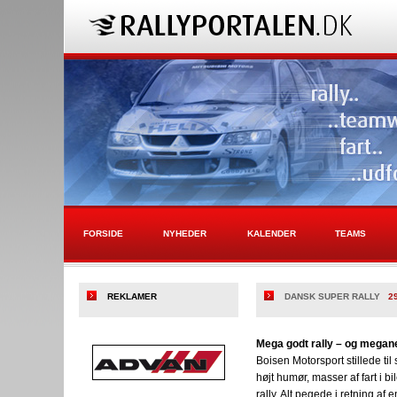
FORSIDE
NYHEDER
KALENDER
TEAMS
REKLAMER
DANSK SUPER RALLY
2
Mega godt rally – og megan
Boisen Motorsport stillede til
højt humør, masser af fart i bi
rally. Alt pegede i retning a