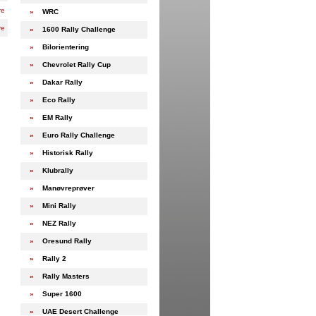
re
»
WRC
re
»
1600 Rally Challenge
»
Bilorientering
»
Chevrolet Rally Cup
»
Dakar Rally
»
Eco Rally
»
EM Rally
»
Euro Rally Challenge
»
Historisk Rally
»
Klubrally
»
Manøvreprøver
»
Mini Rally
»
NEZ Rally
»
Oresund Rally
»
Rally 2
»
Rally Masters
»
Super 1600
»
UAE Desert Challenge