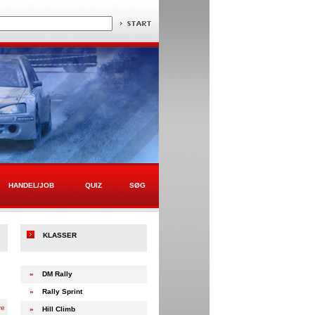
HANDEL/JOB
QUIZ
SØG
KLASSER
»
DM Rally
»
Rally Sprint
re
»
Hill Climb