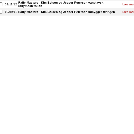
Rally Masters
-
Kim Boisen og Jesper Petersen vandt tysk
02/11/12
Læs me
rallymesterskab
19/09/12
Rally Masters
-
Kim Boisen og Jesper Petersen udbygger føringen
Læs me