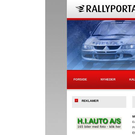
FORSIDE
NYHEDER
KA
REKLAMER
M
E
P
E