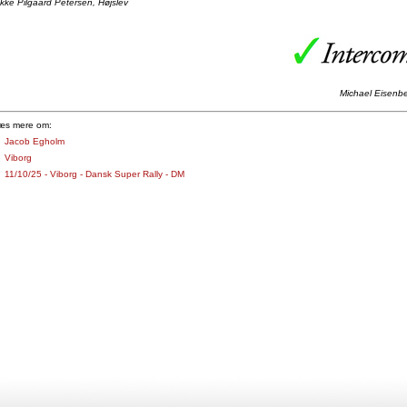
ikke Pilgaard Petersen, Højslev
Michael Eisenb
æs mere om:
Jacob Egholm
Viborg
11/10/25 - Viborg - Dansk Super Rally - DM