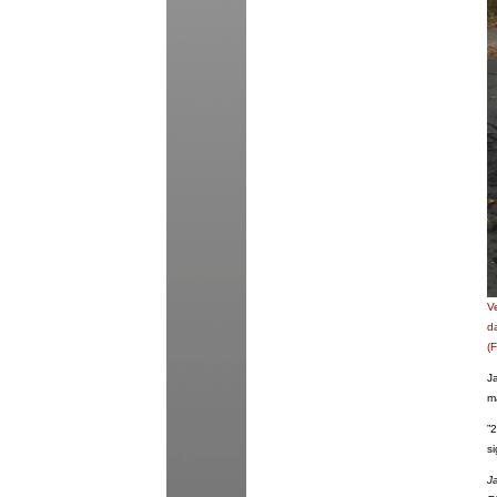
V
d
(
Ja
m
”
s
J