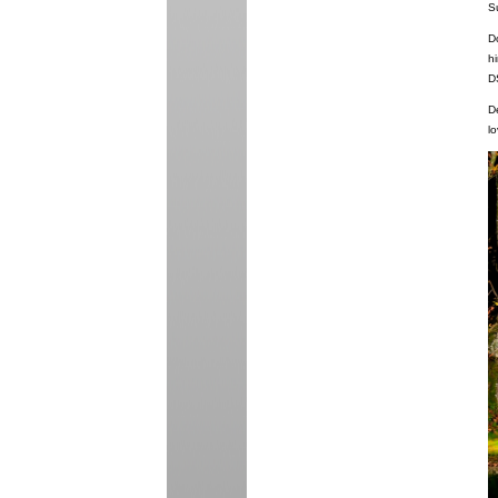
S
D
h
DS
D
l