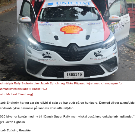
ed mål på Rally Stoholm blev Jacob Egholm og Rikke Pilgaard fejret med champagne for
anmarksmesterskabet i klasse RC5.
Foto: Michael Eisenberg)
cob Engholm har nu sat sin rallybil til salg og har budt på en hurtigere. Dermed vil det talentfulde
andskab rykke nærmere på landets absolutte rallytop.
2026 bliver et læreår med ny bil i Dansk Super Rally, men vi skal også køre enkelte løb i udlandet,”
iger Jacob Egholm.
acob Egholm, Roskilde,