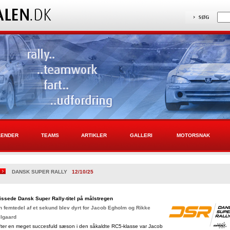
LENDER
TEAMS
ARTIKLER
GALLERI
MOTORSNAK
DANSK SUPER RALLY
12/10/25
issede Dansk Super Rally-titel på målstregen
n femtedel af et sekund blev dyrt for Jacob Egholm og Rikke
ilgaard
fter en meget succesfuld sæson i den såkaldte RC5-klasse var Jacob