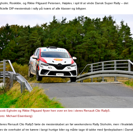
gholm, Roskilde, og Rikke Pilgaard Petersen, Højslev, i spil til at vinde Dansk Super Rally – det
ficielle DIF-mesterskab i rally på tværs af alle klasser og biltyper.
acob Egholm og Rikke Pilgaard flyver hen over en bro i deres Renault Clio Rally5.
Foto: Michael Eisenberg)
 deres Renault Clio Rally5 førte de mesterskabet an før weekendens Rally Stoholm, men i finaleløb
ev de overhalet af tre kørere i langt hurtige biler og måtte tage til takke med fjerdepladsen i Dans