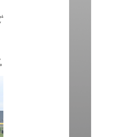
 på
r
n
eg