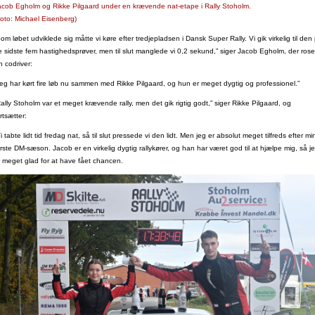
acob Egholm og Rikke Pilgaard under en krævende nat-etape i Rally Stoholm.
Foto: Michael Eisenberg)
om løbet udviklede sig måtte vi køre efter tredjepladsen i Dansk Super Rally. Vi gik virkelig til den
e sidste fem hastighedsprøver, men til slut manglede vi 0,2 sekund,” siger Jacob Egholm, der rose
n codriver:
Jeg har kørt fire løb nu sammen med Rikke Pilgaard, og hun er meget dygtig og professionel.”
ally Stoholm var et meget krævende rally, men det gik rigtig godt,” siger Rikke Pilgaard, og
rtsætter:
i tabte lidt tid fredag nat, så til slut pressede vi den lidt. Men jeg er absolut meget tilfreds efter mi
rste DM-sæson. Jacob er en virkelig dygtig rallykører, og han har været god til at hjælpe mig, så j
r meget glad for at have fået chancen.