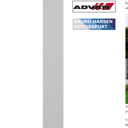
E
of
J
(
I
bl