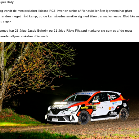
uper Rally.
og vandt de mesterskabet i klasse RC5, hvor en stribe af Renaultbiler året igennem har givet
inanden meget hård kamp, og de kan således smykke sig med titlen danmarksmestre. Blot ikke 
R-titlen.
ermed har 23-årige Jacob Egholm og 21-årige Rikke Pilgaard markeret sig som et af de mest
ovende rallymandskaber i Danmark.