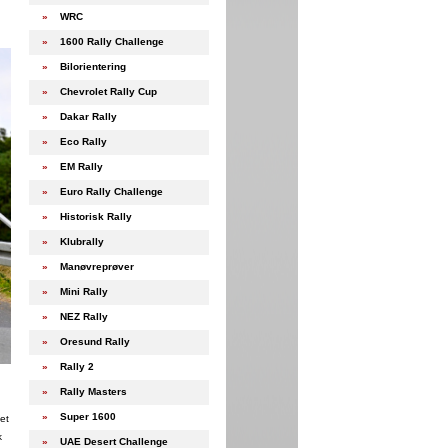
»
WRC
»
1600 Rally Challenge
»
Bilorientering
»
Chevrolet Rally Cup
»
Dakar Rally
»
Eco Rally
»
EM Rally
»
Euro Rally Challenge
»
Historisk Rally
»
Klubrally
»
Manøvreprøver
»
Mini Rally
»
NEZ Rally
»
Oresund Rally
»
Rally 2
»
Rally Masters
»
Super 1600
et
k
»
UAE Desert Challenge