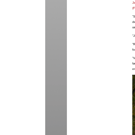
J
(
”S
d
si
”
”R
fo
”V
fø
e